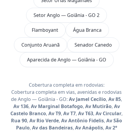
Setor Urias Magalhães
Setor Anglo — Goiânia - GO 2
Flamboyant
Água Branca
Conjunto Aruanã
Senador Canedo
Aparecida de Anglo — Goiânia - GO
Cobertura completa em rodovias:
Cobertura completa em vias, avenidas e rodovias
de Anglo — Goiânia - GO:
Av Jamel Cecílio
,
Av 85
,
Av 136
,
Av Marginal Botafogo
,
Av Mutirão
,
Av
Castelo Branco
,
Av T9
,
Av T7
,
Av T63
,
Av Circular
,
Rua 90
,
Av Rio Verde
,
Av Antônio Fidelis
,
Av São
Paulo
,
Av das Bandeiras
,
Av Anápolis
,
Av 2°