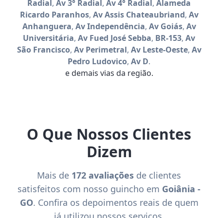
Radial
,
Av 3° Radial
,
Av 4° Radial
,
Alameda
Ricardo Paranhos
,
Av Assis Chateaubriand
,
Av
Anhanguera
,
Av Independência
,
Av Goiás
,
Av
Universitária
,
Av Fued José Sebba
,
BR-153
,
Av
São Francisco
,
Av Perimetral
,
Av Leste-Oeste
,
Av
Pedro Ludovico
,
Av D
.
e demais vias da região.
O Que Nossos Clientes
Dizem
Mais de
172 avaliações
de clientes
satisfeitos com nosso guincho em
Goiânia -
GO
. Confira os depoimentos reais de quem
já utilizou nossos serviços.