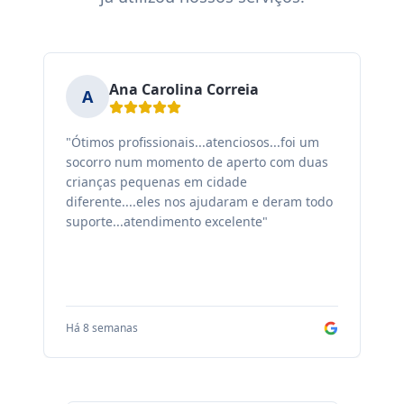
Ana Carolina Correia
A
"Ótimos profissionais...atenciosos...foi um
"F
socorro num momento de aperto com duas
ex
crianças pequenas em cidade
fa
diferente....eles nos ajudaram e deram todo
co
suporte...atendimento excelente"
sa
Há 8 semanas
Há