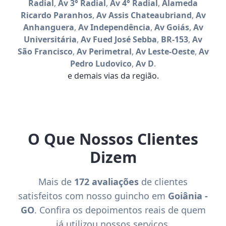
Radial
,
Av 3° Radial
,
Av 4° Radial
,
Alameda
Ricardo Paranhos
,
Av Assis Chateaubriand
,
Av
Anhanguera
,
Av Independência
,
Av Goiás
,
Av
Universitária
,
Av Fued José Sebba
,
BR-153
,
Av
São Francisco
,
Av Perimetral
,
Av Leste-Oeste
,
Av
Pedro Ludovico
,
Av D
.
e demais vias da região.
O Que Nossos Clientes
Dizem
Mais de
172 avaliações
de clientes
satisfeitos com nosso guincho em
Goiânia -
GO
. Confira os depoimentos reais de quem
já utilizou nossos serviços.