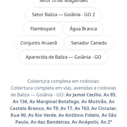
Setor Urias Magalhães
Setor Baliza — Goiânia - GO 2
Flamboyant
Água Branca
Conjunto Aruanã
Senador Canedo
Aparecida de Baliza — Goiânia - GO
Cobertura completa em rodovias:
Cobertura completa em vias, avenidas e rodovias
de Baliza — Goiânia - GO:
Av Jamel Cecílio
,
Av 85
,
Av 136
,
Av Marginal Botafogo
,
Av Mutirão
,
Av
Castelo Branco
,
Av T9
,
Av T7
,
Av T63
,
Av Circular
,
Rua 90
,
Av Rio Verde
,
Av Antônio Fidelis
,
Av São
Paulo
,
Av das Bandeiras
,
Av Anápolis
,
Av 2°