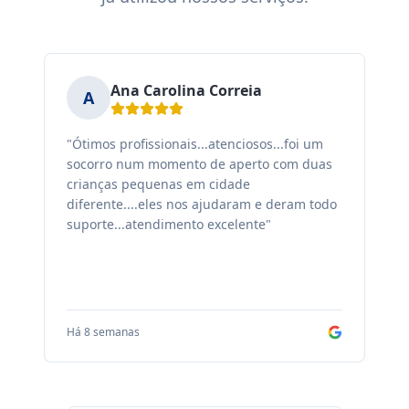
Ana Carolina Correia
A
"Ótimos profissionais...atenciosos...foi um
"F
socorro num momento de aperto com duas
ex
crianças pequenas em cidade
fa
diferente....eles nos ajudaram e deram todo
co
suporte...atendimento excelente"
sa
Há 8 semanas
Há