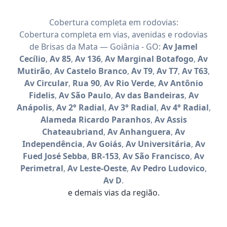
Cobertura completa em rodovias:
Cobertura completa em vias, avenidas e rodovias
de Brisas da Mata — Goiânia - GO:
Av Jamel
Cecílio
,
Av 85
,
Av 136
,
Av Marginal Botafogo
,
Av
Mutirão
,
Av Castelo Branco
,
Av T9
,
Av T7
,
Av T63
,
Av Circular
,
Rua 90
,
Av Rio Verde
,
Av Antônio
Fidelis
,
Av São Paulo
,
Av das Bandeiras
,
Av
Anápolis
,
Av 2° Radial
,
Av 3° Radial
,
Av 4° Radial
,
Alameda Ricardo Paranhos
,
Av Assis
Chateaubriand
,
Av Anhanguera
,
Av
Independência
,
Av Goiás
,
Av Universitária
,
Av
Fued José Sebba
,
BR-153
,
Av São Francisco
,
Av
Perimetral
,
Av Leste-Oeste
,
Av Pedro Ludovico
,
Av D
.
e demais vias da região.