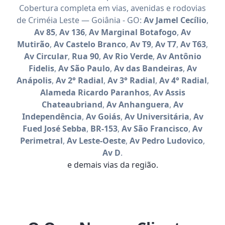
Cobertura completa em vias, avenidas e rodovias
de Criméia Leste — Goiânia - GO:
Av Jamel Cecílio
,
Av 85
,
Av 136
,
Av Marginal Botafogo
,
Av
Mutirão
,
Av Castelo Branco
,
Av T9
,
Av T7
,
Av T63
,
Av Circular
,
Rua 90
,
Av Rio Verde
,
Av Antônio
Fidelis
,
Av São Paulo
,
Av das Bandeiras
,
Av
Anápolis
,
Av 2° Radial
,
Av 3° Radial
,
Av 4° Radial
,
Alameda Ricardo Paranhos
,
Av Assis
Chateaubriand
,
Av Anhanguera
,
Av
Independência
,
Av Goiás
,
Av Universitária
,
Av
Fued José Sebba
,
BR-153
,
Av São Francisco
,
Av
Perimetral
,
Av Leste-Oeste
,
Av Pedro Ludovico
,
Av D
.
e demais vias da região.