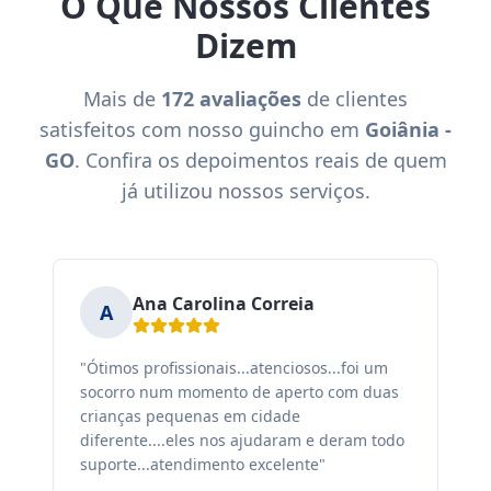
O Que Nossos Clientes
Dizem
Mais de
172 avaliações
de clientes
satisfeitos com nosso guincho em
Goiânia -
GO
. Confira os depoimentos reais de quem
já utilizou nossos serviços.
Ana Carolina Correia
A
"Ótimos profissionais...atenciosos...foi um
"F
socorro num momento de aperto com duas
ex
crianças pequenas em cidade
fa
diferente....eles nos ajudaram e deram todo
co
suporte...atendimento excelente"
sa