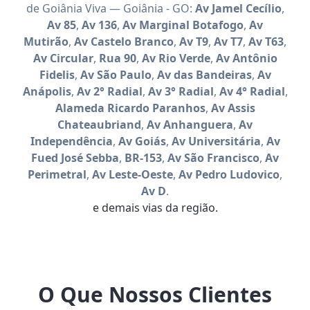
de Goiânia Viva — Goiânia - GO:
Av Jamel Cecílio
,
Av 85
,
Av 136
,
Av Marginal Botafogo
,
Av
Mutirão
,
Av Castelo Branco
,
Av T9
,
Av T7
,
Av T63
,
Av Circular
,
Rua 90
,
Av Rio Verde
,
Av Antônio
Fidelis
,
Av São Paulo
,
Av das Bandeiras
,
Av
Anápolis
,
Av 2° Radial
,
Av 3° Radial
,
Av 4° Radial
,
Alameda Ricardo Paranhos
,
Av Assis
Chateaubriand
,
Av Anhanguera
,
Av
Independência
,
Av Goiás
,
Av Universitária
,
Av
Fued José Sebba
,
BR-153
,
Av São Francisco
,
Av
Perimetral
,
Av Leste-Oeste
,
Av Pedro Ludovico
,
Av D
.
e demais vias da região.
O Que Nossos Clientes