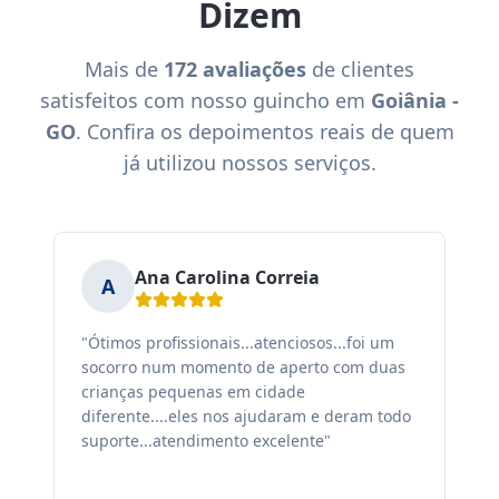
Dizem
Mais de
172 avaliações
de clientes
satisfeitos com nosso guincho em
Goiânia -
GO
. Confira os depoimentos reais de quem
já utilizou nossos serviços.
Ana Carolina Correia
A
"Ótimos profissionais...atenciosos...foi um
"F
socorro num momento de aperto com duas
ex
crianças pequenas em cidade
fa
diferente....eles nos ajudaram e deram todo
co
suporte...atendimento excelente"
sa