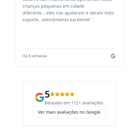
crianças pequenas em cidade
fa
diferente....eles nos ajudaram e deram todo
co
suporte...atendimento excelente"
sa
Há 8 semanas
Há
5
Baseado em 172+ avaliações
Ver mais avaliações no Google