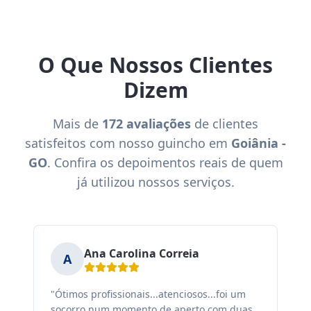
O Que Nossos Clientes
Dizem
Mais de
172 avaliações
de clientes
satisfeitos com nosso guincho em
Goiânia -
GO
. Confira os depoimentos reais de quem
já utilizou nossos serviços.
Ana Carolina Correia
A
"Ótimos profissionais...atenciosos...foi um
"F
socorro num momento de aperto com duas
ex