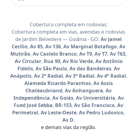
Cobertura completa em rodovias:
Cobertura completa em vias, avenidas e rodovias
de Jardim Belvedere — Goiânia - GO:
Av Jamel
Cecílio
,
Av 85
,
Av 136
,
Av Marginal Botafogo
,
Av
Mutirão
,
Av Castelo Branco
,
Av T9
,
Av T7
,
Av T63
,
Av Circular
,
Rua 90
,
Av Rio Verde
,
Av Antônio
Fidelis
,
Av São Paulo
,
Av das Bandeiras
,
Av
Anápolis
,
Av 2° Radial
,
Av 3° Radial
,
Av 4° Radial
,
Alameda Ricardo Paranhos
,
Av Assis
Chateaubriand
,
Av Anhanguera
,
Av
Independência
,
Av Goiás
,
Av Universitária
,
Av
Fued José Sebba
,
BR-153
,
Av São Francisco
,
Av
Perimetral
,
Av Leste-Oeste
,
Av Pedro Ludovico
,
Av D
.
e demais vias da região.