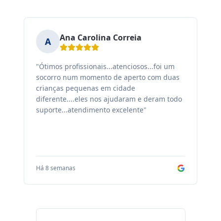
Ana Carolina Correia
A
"Ótimos profissionais...atenciosos...foi um
"F
socorro num momento de aperto com duas
ex
crianças pequenas em cidade
fa
diferente....eles nos ajudaram e deram todo
co
suporte...atendimento excelente"
sa
Há 8 semanas
Há