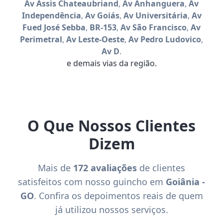
Av Assis Chateaubriand
,
Av Anhanguera
,
Av
Independência
,
Av Goiás
,
Av Universitária
,
Av
Fued José Sebba
,
BR-153
,
Av São Francisco
,
Av
Perimetral
,
Av Leste-Oeste
,
Av Pedro Ludovico
,
Av D
.
e demais vias da região.
O Que Nossos Clientes
Dizem
Mais de
172 avaliações
de clientes
satisfeitos com nosso guincho em
Goiânia -
GO
. Confira os depoimentos reais de quem
já utilizou nossos serviços.