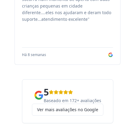
crianças pequenas em cidade
fa
diferente....eles nos ajudaram e deram todo
co
suporte...atendimento excelente"
sa
Há 8 semanas
Há
5
Baseado em 172+ avaliações
Ver mais avaliações no Google