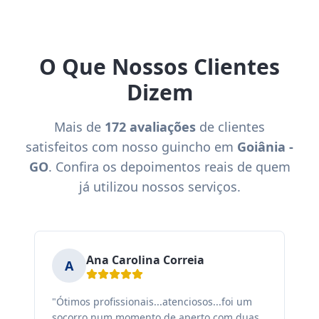
O Que Nossos Clientes
Dizem
Mais de
172 avaliações
de clientes
satisfeitos com nosso guincho em
Goiânia -
GO
. Confira os depoimentos reais de quem
já utilizou nossos serviços.
Ana Carolina Correia
A
"Ótimos profissionais...atenciosos...foi um
"F
socorro num momento de aperto com duas
ex