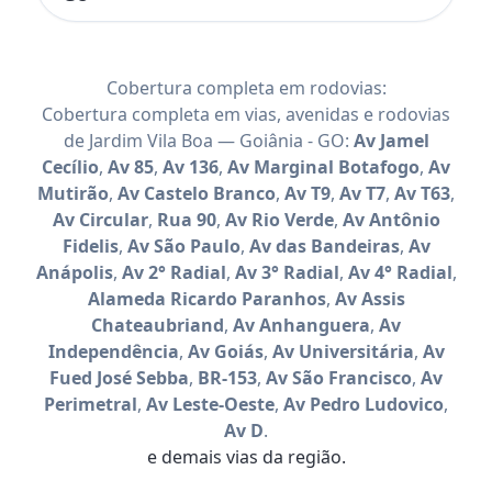
Cobertura completa em rodovias:
Cobertura completa em vias, avenidas e rodovias
de Jardim Vila Boa — Goiânia - GO:
Av Jamel
Cecílio
,
Av 85
,
Av 136
,
Av Marginal Botafogo
,
Av
Mutirão
,
Av Castelo Branco
,
Av T9
,
Av T7
,
Av T63
,
Av Circular
,
Rua 90
,
Av Rio Verde
,
Av Antônio
Fidelis
,
Av São Paulo
,
Av das Bandeiras
,
Av
Anápolis
,
Av 2° Radial
,
Av 3° Radial
,
Av 4° Radial
,
Alameda Ricardo Paranhos
,
Av Assis
Chateaubriand
,
Av Anhanguera
,
Av
Independência
,
Av Goiás
,
Av Universitária
,
Av
Fued José Sebba
,
BR-153
,
Av São Francisco
,
Av
Perimetral
,
Av Leste-Oeste
,
Av Pedro Ludovico
,
Av D
.
e demais vias da região.