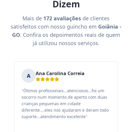
Dizem
Mais de
172 avaliações
de clientes
satisfeitos com nosso guincho em
Goiânia -
GO
. Confira os depoimentos reais de quem
já utilizou nossos serviços.
Ana Carolina Correia
A
"Ótimos profissionais...atenciosos...foi um
"F
socorro num momento de aperto com duas
ex
crianças pequenas em cidade
fa
diferente....eles nos ajudaram e deram todo
co
suporte...atendimento excelente"
sa