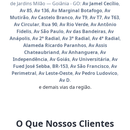
de Jardins Milão — Goiânia - GO:
Av Jamel Cecílio
,
Av 85
,
Av 136
,
Av Marginal Botafogo
,
Av
Mutirão
,
Av Castelo Branco
,
Av T9
,
Av T7
,
Av T63
,
Av Circular
,
Rua 90
,
Av Rio Verde
,
Av Antônio
Fidelis
,
Av São Paulo
,
Av das Bandeiras
,
Av
Anápolis
,
Av 2° Radial
,
Av 3° Radial
,
Av 4° Radial
,
Alameda Ricardo Paranhos
,
Av Assis
Chateaubriand
,
Av Anhanguera
,
Av
Independência
,
Av Goiás
,
Av Universitária
,
Av
Fued José Sebba
,
BR-153
,
Av São Francisco
,
Av
Perimetral
,
Av Leste-Oeste
,
Av Pedro Ludovico
,
Av D
.
e demais vias da região.
O Que Nossos Clientes