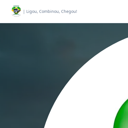
| Ligou, Combinou, Chegou!