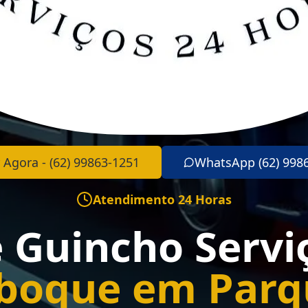
 Agora - (62) 99863-1251
WhatsApp (62) 998
Atendimento 24 Horas
e Guincho Servi
boque em Parq