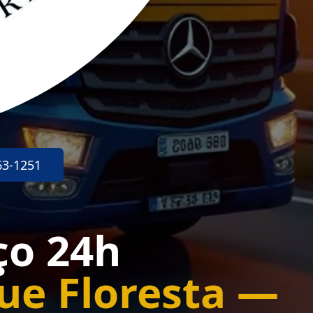
63-1251
ço 24h
ue Floresta —