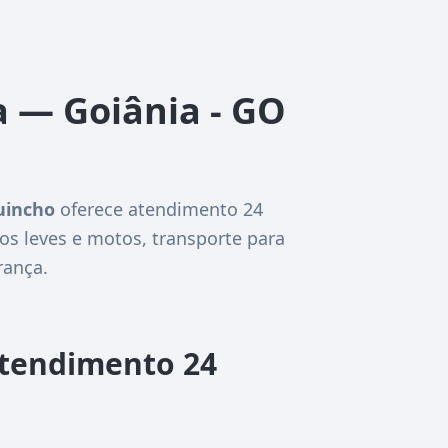
a — Goiânia - GO
uincho
oferece atendimento 24
os leves e motos, transporte para
rança.
Atendimento 24