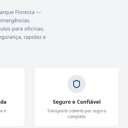
rque Floresta —
emergências.
los para oficinas.
egurança, rapidez e
ada
Seguro e Confiável
os e
Transporte coberto por seguro
completo