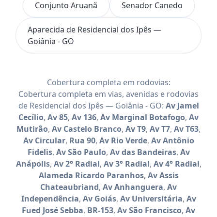
Conjunto Aruanã
Senador Canedo
Aparecida de Residencial dos Ipês —
Goiânia - GO
Cobertura completa em rodovias:
Cobertura completa em vias, avenidas e rodovias
de Residencial dos Ipês — Goiânia - GO:
Av Jamel
Cecílio
,
Av 85
,
Av 136
,
Av Marginal Botafogo
,
Av
Mutirão
,
Av Castelo Branco
,
Av T9
,
Av T7
,
Av T63
,
Av Circular
,
Rua 90
,
Av Rio Verde
,
Av Antônio
Fidelis
,
Av São Paulo
,
Av das Bandeiras
,
Av
Anápolis
,
Av 2° Radial
,
Av 3° Radial
,
Av 4° Radial
,
Alameda Ricardo Paranhos
,
Av Assis
Chateaubriand
,
Av Anhanguera
,
Av
Independência
,
Av Goiás
,
Av Universitária
,
Av
Fued José Sebba
,
BR-153
,
Av São Francisco
,
Av