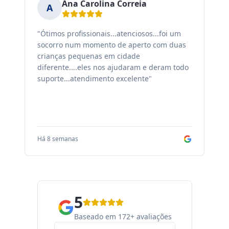
Ana Carolina Correia
A
"Ótimos profissionais...atenciosos...foi um
"F
socorro num momento de aperto com duas
ex
crianças pequenas em cidade
fa
diferente....eles nos ajudaram e deram todo
co
suporte...atendimento excelente"
sa
Há 8 semanas
Há
5
Baseado em 172+ avaliações