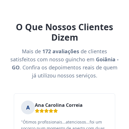
O Que Nossos Clientes
Dizem
Mais de
172 avaliações
de clientes
satisfeitos com nosso guincho em
Goiânia -
GO
. Confira os depoimentos reais de quem
já utilizou nossos serviços.
Ana Carolina Correia
A
"Ótimos profissionais...atenciosos...foi um
"F
socorro num momento de aperto com duas
ex