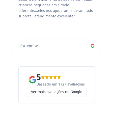
crianças pequenas em cidade
fa
diferente....eles nos ajudaram e deram todo
co
suporte...atendimento excelente"
sa
Há 8 semanas
Há
5
Baseado em 172+ avaliações
Ver mais avaliações no Google