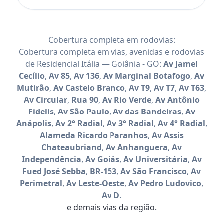
Cobertura completa em rodovias:
Cobertura completa em vias, avenidas e rodovias
de Residencial Itália — Goiânia - GO:
Av Jamel
Cecílio
,
Av 85
,
Av 136
,
Av Marginal Botafogo
,
Av
Mutirão
,
Av Castelo Branco
,
Av T9
,
Av T7
,
Av T63
,
Av Circular
,
Rua 90
,
Av Rio Verde
,
Av Antônio
Fidelis
,
Av São Paulo
,
Av das Bandeiras
,
Av
Anápolis
,
Av 2° Radial
,
Av 3° Radial
,
Av 4° Radial
,
Alameda Ricardo Paranhos
,
Av Assis
Chateaubriand
,
Av Anhanguera
,
Av
Independência
,
Av Goiás
,
Av Universitária
,
Av
Fued José Sebba
,
BR-153
,
Av São Francisco
,
Av
Perimetral
,
Av Leste-Oeste
,
Av Pedro Ludovico
,
Av D
.
e demais vias da região.