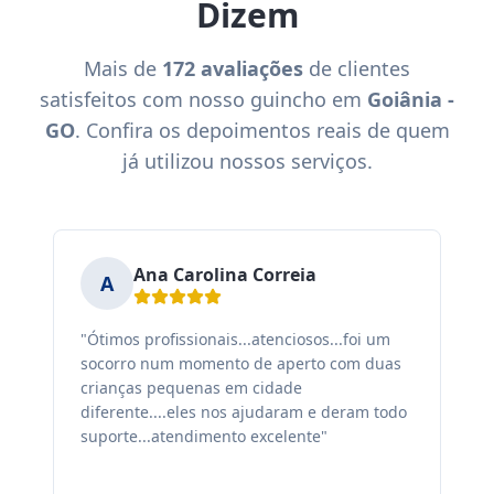
Dizem
Mais de
172 avaliações
de clientes
satisfeitos com nosso guincho em
Goiânia -
GO
. Confira os depoimentos reais de quem
já utilizou nossos serviços.
Ana Carolina Correia
A
"Ótimos profissionais...atenciosos...foi um
"F
socorro num momento de aperto com duas
ex
crianças pequenas em cidade
fa
diferente....eles nos ajudaram e deram todo
co
suporte...atendimento excelente"
sa