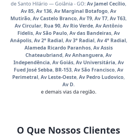
de Santo Hilário — Goiânia - GO:
Av Jamel Cecílio
,
Av 85
,
Av 136
,
Av Marginal Botafogo
,
Av
Mutirão
,
Av Castelo Branco
,
Av T9
,
Av T7
,
Av T63
,
Av Circular
,
Rua 90
,
Av Rio Verde
,
Av Antônio
Fidelis
,
Av São Paulo
,
Av das Bandeiras
,
Av
Anápolis
,
Av 2° Radial
,
Av 3° Radial
,
Av 4° Radial
,
Alameda Ricardo Paranhos
,
Av Assis
Chateaubriand
,
Av Anhanguera
,
Av
Independência
,
Av Goiás
,
Av Universitária
,
Av
Fued José Sebba
,
BR-153
,
Av São Francisco
,
Av
Perimetral
,
Av Leste-Oeste
,
Av Pedro Ludovico
,
Av D
.
e demais vias da região.
O Que Nossos Clientes