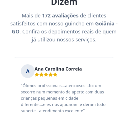
Dizem
Mais de
172 avaliações
de clientes
satisfeitos com nosso guincho em
Goiânia -
GO
. Confira os depoimentos reais de quem
já utilizou nossos serviços.
Ana Carolina Correia
A
"Ótimos profissionais...atenciosos...foi um
"F
socorro num momento de aperto com duas
ex
crianças pequenas em cidade
fa
diferente....eles nos ajudaram e deram todo
co
suporte...atendimento excelente"
sa