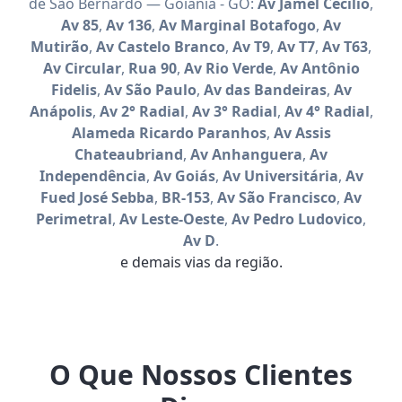
de São Bernardo — Goiânia - GO:
Av Jamel Cecílio
,
Av 85
,
Av 136
,
Av Marginal Botafogo
,
Av
Mutirão
,
Av Castelo Branco
,
Av T9
,
Av T7
,
Av T63
,
Av Circular
,
Rua 90
,
Av Rio Verde
,
Av Antônio
Fidelis
,
Av São Paulo
,
Av das Bandeiras
,
Av
Anápolis
,
Av 2° Radial
,
Av 3° Radial
,
Av 4° Radial
,
Alameda Ricardo Paranhos
,
Av Assis
Chateaubriand
,
Av Anhanguera
,
Av
Independência
,
Av Goiás
,
Av Universitária
,
Av
Fued José Sebba
,
BR-153
,
Av São Francisco
,
Av
Perimetral
,
Av Leste-Oeste
,
Av Pedro Ludovico
,
Av D
.
e demais vias da região.
O Que Nossos Clientes