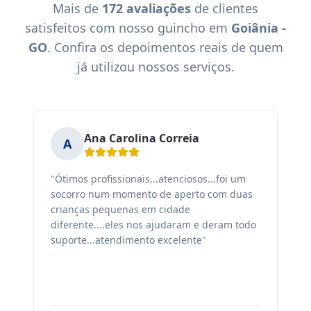
Mais de
172 avaliações
de clientes
satisfeitos com nosso guincho em
Goiânia -
GO
. Confira os depoimentos reais de quem
já utilizou nossos serviços.
Ana Carolina Correia
A
"Ótimos profissionais...atenciosos...foi um
"F
socorro num momento de aperto com duas
ex
crianças pequenas em cidade
fa
diferente....eles nos ajudaram e deram todo
co
suporte...atendimento excelente"
sa