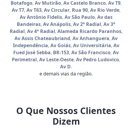
Botafogo
,
Av Mutirão
,
Av Castelo Branco
,
Av T9
,
Av T7
,
Av T63
,
Av Circular
,
Rua 90
,
Av Rio Verde
,
Av Antônio Fidelis
,
Av São Paulo
,
Av das
Bandeiras
,
Av Anápolis
,
Av 2° Radial
,
Av 3°
Radial
,
Av 4° Radial
,
Alameda Ricardo Paranhos
,
Av Assis Chateaubriand
,
Av Anhanguera
,
Av
Independência
,
Av Goiás
,
Av Universitária
,
Av
Fued José Sebba
,
BR-153
,
Av São Francisco
,
Av
Perimetral
,
Av Leste-Oeste
,
Av Pedro Ludovico
,
Av D
.
e demais vias da região.
O Que Nossos Clientes
Dizem