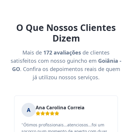
O Que Nossos Clientes
Dizem
Mais de
172 avaliações
de clientes
satisfeitos com nosso guincho em
Goiânia -
GO
. Confira os depoimentos reais de quem
já utilizou nossos serviços.
Ana Carolina Correia
A
"Ótimos profissionais...atenciosos...foi um
"F
socorro num momento de aperto com duas
ex