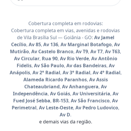
Cobertura completa em rodovias:
Cobertura completa em vias, avenidas e rodovias
de Vila Brasília Sul — Goiânia - GO:
Av Jamel
Cecílio
,
Av 85
,
Av 136
,
Av Marginal Botafogo
,
Av
Mutirão
,
Av Castelo Branco
,
Av T9
,
Av T7
,
Av T63
,
Av Circular
,
Rua 90
,
Av Rio Verde
,
Av Antônio
Fidelis
,
Av São Paulo
,
Av das Bandeiras
,
Av
Anápolis
,
Av 2° Radial
,
Av 3° Radial
,
Av 4° Radial
,
Alameda Ricardo Paranhos
,
Av Assis
Chateaubriand
,
Av Anhanguera
,
Av
Independência
,
Av Goiás
,
Av Universitária
,
Av
Fued José Sebba
,
BR-153
,
Av São Francisco
,
Av
Perimetral
,
Av Leste-Oeste
,
Av Pedro Ludovico
,
Av D
.
e demais vias da região.