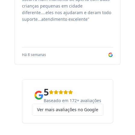
crianças pequenas em cidade
fa
diferente....eles nos ajudaram e deram todo
co
suporte...atendimento excelente"
sa
Há 8 semanas
Há
5
Baseado em 172+ avaliações
Ver mais avaliações no Google