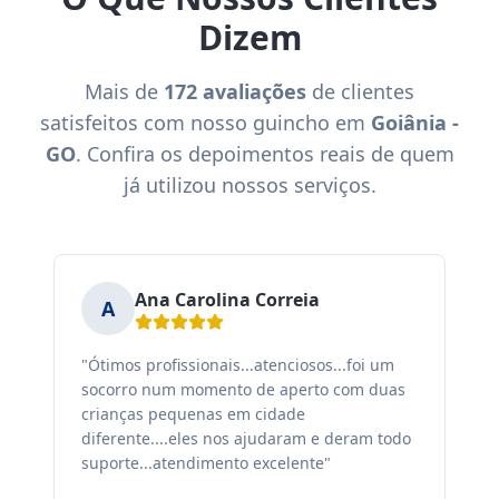
Dizem
Mais de
172 avaliações
de clientes
satisfeitos com nosso guincho em
Goiânia -
GO
. Confira os depoimentos reais de quem
já utilizou nossos serviços.
Ana Carolina Correia
A
"Ótimos profissionais...atenciosos...foi um
"F
socorro num momento de aperto com duas
ex
crianças pequenas em cidade
fa
diferente....eles nos ajudaram e deram todo
co
suporte...atendimento excelente"
sa