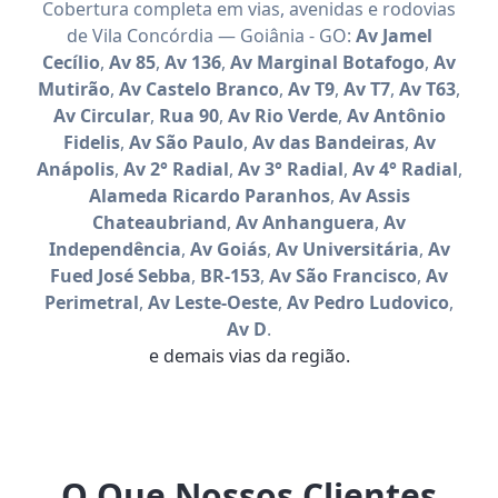
Cobertura completa em vias, avenidas e rodovias
de Vila Concórdia — Goiânia - GO:
Av Jamel
Cecílio
,
Av 85
,
Av 136
,
Av Marginal Botafogo
,
Av
Mutirão
,
Av Castelo Branco
,
Av T9
,
Av T7
,
Av T63
,
Av Circular
,
Rua 90
,
Av Rio Verde
,
Av Antônio
Fidelis
,
Av São Paulo
,
Av das Bandeiras
,
Av
Anápolis
,
Av 2° Radial
,
Av 3° Radial
,
Av 4° Radial
,
Alameda Ricardo Paranhos
,
Av Assis
Chateaubriand
,
Av Anhanguera
,
Av
Independência
,
Av Goiás
,
Av Universitária
,
Av
Fued José Sebba
,
BR-153
,
Av São Francisco
,
Av
Perimetral
,
Av Leste-Oeste
,
Av Pedro Ludovico
,
Av D
.
e demais vias da região.
O Que Nossos Clientes