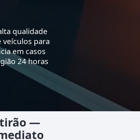
lta qualidade
 veículos para
ncia em casos
egião 24 horas
tirão —
Imediato