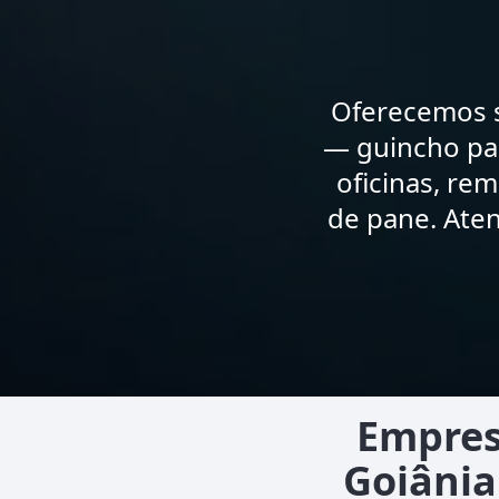
Oferecemos s
— guincho par
oficinas, re
de pane. Aten
Empres
Goiânia