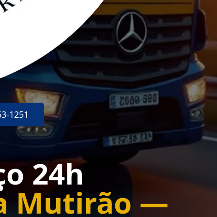
63-1251
ço 24h
a Mutirão —