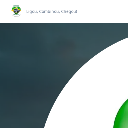
| Ligou, Combinou, Chegou!