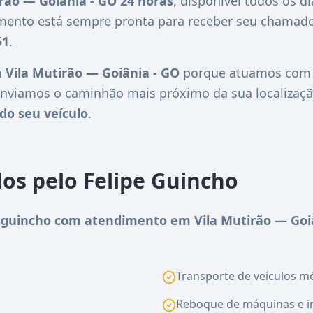
rão — Goiânia - GO 24 horas
, disponível todos os d
imento está sempre pronta para receber seu chamado
51
.
 Vila Mutirão — Goiânia - GO
porque atuamos com r
nviamos o caminhão mais próximo da sua localizaçã
do seu veículo
.
dos pelo Felipe Guincho
guincho com atendimento em Vila Mutirão — Goi
Transporte de veículos méd
Reboque de máquinas e i