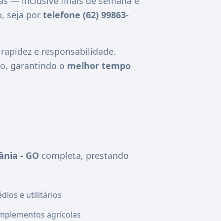
ias — inclusive finais de semana e
, seja por
telefone (62) 99863-
apidez e responsabilidade.
o, garantindo o
melhor tempo
ânia - GO
completa, prestando
ios e utilitários
mplementos agrícolas