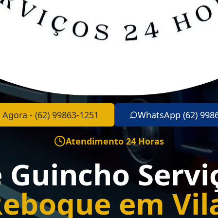
 Agora - (62) 99863-1251
WhatsApp (62) 998
Atendimento 24 Horas
e Guincho Servi
Reboque em Vil