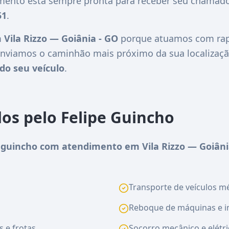
imento está sempre pronta para receber seu chamado
51
.
Vila Rizzo — Goiânia - GO
porque atuamos com rapi
nviamos o caminhão mais próximo da sua localizaçã
do seu veículo
.
dos pelo Felipe Guincho
guincho com atendimento em Vila Rizzo — Goiâni
Transporte de veículos méd
Reboque de máquinas e i
s e frotas
Socorro mecânico e elétri