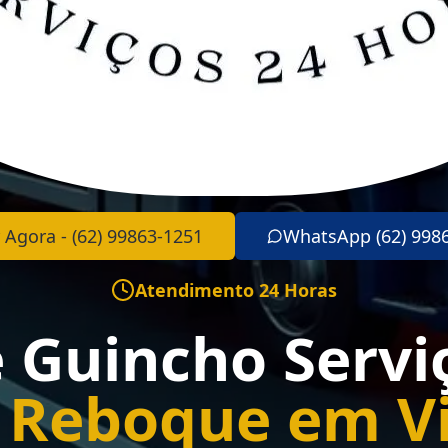
 Agora - (62) 99863-1251
WhatsApp (62) 998
Atendimento 24 Horas
e Guincho Servi
 Reboque em Vi