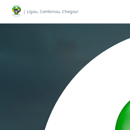
| Ligou, Combinou, Chegou!