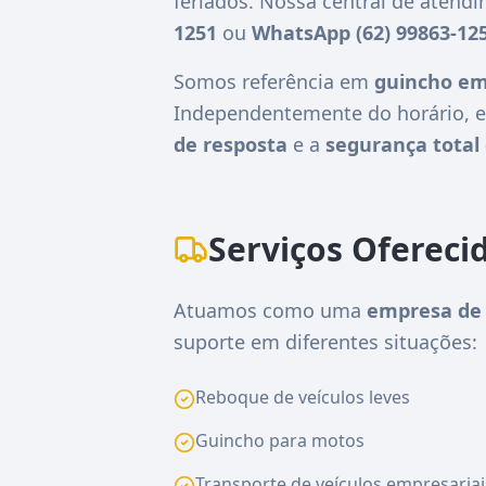
feriados. Nossa central de atend
1251
ou
WhatsApp (62) 99863-12
Somos referência em
guincho em 
Independentemente do horário, e
de resposta
e a
segurança total 
Serviços Ofereci
Atuamos como uma
empresa de 
suporte em diferentes situações:
Reboque de veículos leves
Guincho para motos
Transporte de veículos empresariai