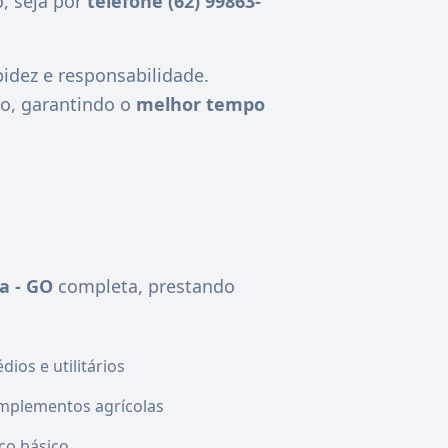
, seja por
telefone (62) 99863-
dez e responsabilidade.
o, garantindo o
melhor tempo
a - GO
completa, prestando
ios e utilitários
mplementos agrícolas
co básico