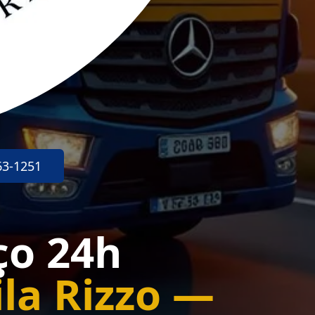
63-1251
ço 24h
la Rizzo —