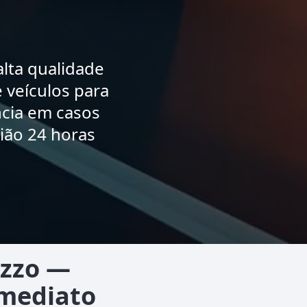
lta qualidade
 veículos para
ncia em casos
ião 24 horas
izzo —
Imediato