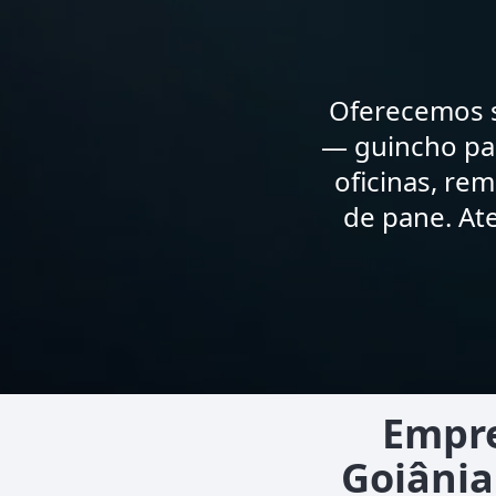
Oferecemos s
— guincho par
oficinas, re
de pane. At
Empre
Goiânia