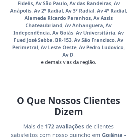
Fidelis
,
Av São Paulo
,
Av das Bandeiras
,
Av
Anápolis
,
Av 2° Radial
,
Av 3° Radial
,
Av 4° Radial
,
Alameda Ricardo Paranhos
,
Av Assis
Chateaubriand
,
Av Anhanguera
,
Av
Independência
,
Av Goiás
,
Av Universitária
,
Av
Fued José Sebba
,
BR-153
,
Av São Francisco
,
Av
Perimetral
,
Av Leste-Oeste
,
Av Pedro Ludovico
,
Av D
.
e demais vias da região.
O Que Nossos Clientes
Dizem
Mais de
172 avaliações
de clientes
satisfeitos com nosso guincho em
Goiânia -