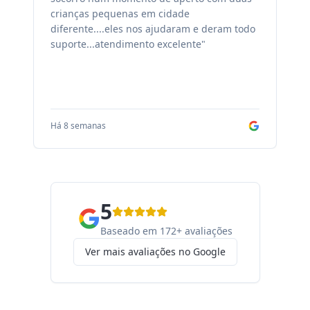
crianças pequenas em cidade
fa
diferente....eles nos ajudaram e deram todo
co
suporte...atendimento excelente"
sa
Há 8 semanas
Há
5
Baseado em 172+ avaliações
Ver mais avaliações no Google