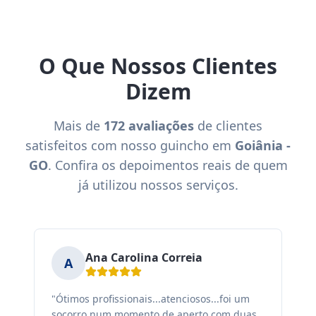
O Que Nossos Clientes
Dizem
Mais de
172 avaliações
de clientes
satisfeitos com nosso guincho em
Goiânia -
GO
. Confira os depoimentos reais de quem
já utilizou nossos serviços.
Ana Carolina Correia
A
"Ótimos profissionais...atenciosos...foi um
"F
socorro num momento de aperto com duas
ex