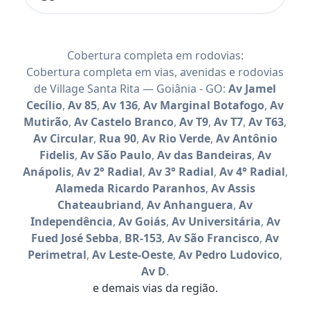
Cobertura completa em rodovias:
Cobertura completa em vias, avenidas e rodovias
de Village Santa Rita — Goiânia - GO:
Av Jamel
Cecílio
,
Av 85
,
Av 136
,
Av Marginal Botafogo
,
Av
Mutirão
,
Av Castelo Branco
,
Av T9
,
Av T7
,
Av T63
,
Av Circular
,
Rua 90
,
Av Rio Verde
,
Av Antônio
Fidelis
,
Av São Paulo
,
Av das Bandeiras
,
Av
Anápolis
,
Av 2° Radial
,
Av 3° Radial
,
Av 4° Radial
,
Alameda Ricardo Paranhos
,
Av Assis
Chateaubriand
,
Av Anhanguera
,
Av
Independência
,
Av Goiás
,
Av Universitária
,
Av
Fued José Sebba
,
BR-153
,
Av São Francisco
,
Av
Perimetral
,
Av Leste-Oeste
,
Av Pedro Ludovico
,
Av D
.
e demais vias da região.