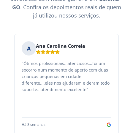
GO
. Confira os depoimentos reais de quem
já utilizou nossos serviços.
Ana Carolina Correia
A
"Ótimos profissionais...atenciosos...foi um
"F
socorro num momento de aperto com duas
ex
crianças pequenas em cidade
fa
diferente....eles nos ajudaram e deram todo
co
suporte...atendimento excelente"
sa
Há 8 semanas
Há