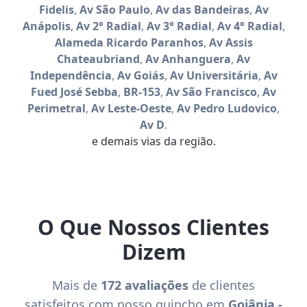
Fidelis
,
Av São Paulo
,
Av das Bandeiras
,
Av
Anápolis
,
Av 2° Radial
,
Av 3° Radial
,
Av 4° Radial
,
Alameda Ricardo Paranhos
,
Av Assis
Chateaubriand
,
Av Anhanguera
,
Av
Independência
,
Av Goiás
,
Av Universitária
,
Av
Fued José Sebba
,
BR-153
,
Av São Francisco
,
Av
Perimetral
,
Av Leste-Oeste
,
Av Pedro Ludovico
,
Av D
.
e demais vias da região.
O Que Nossos Clientes
Dizem
Mais de
172 avaliações
de clientes
satisfeitos com nosso guincho em
Goiânia -