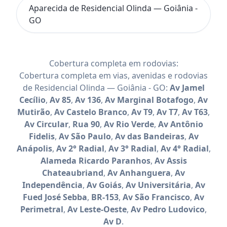
Aparecida de Residencial Olinda — Goiânia -
GO
Cobertura completa em rodovias:
Cobertura completa em vias, avenidas e rodovias
de Residencial Olinda — Goiânia - GO:
Av Jamel
Cecílio
,
Av 85
,
Av 136
,
Av Marginal Botafogo
,
Av
Mutirão
,
Av Castelo Branco
,
Av T9
,
Av T7
,
Av T63
,
Av Circular
,
Rua 90
,
Av Rio Verde
,
Av Antônio
Fidelis
,
Av São Paulo
,
Av das Bandeiras
,
Av
Anápolis
,
Av 2° Radial
,
Av 3° Radial
,
Av 4° Radial
,
Alameda Ricardo Paranhos
,
Av Assis
Chateaubriand
,
Av Anhanguera
,
Av
Independência
,
Av Goiás
,
Av Universitária
,
Av
Fued José Sebba
,
BR-153
,
Av São Francisco
,
Av
Perimetral
,
Av Leste-Oeste
,
Av Pedro Ludovico
,
Av D
.