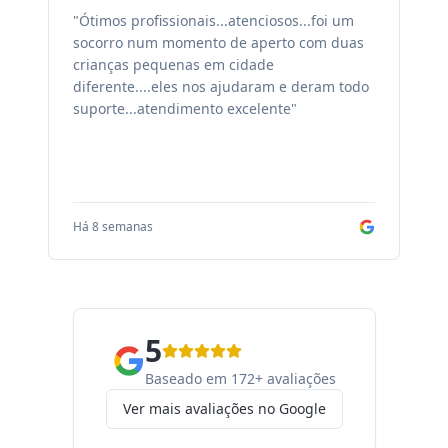
"Ótimos profissionais...atenciosos...foi um
"F
socorro num momento de aperto com duas
ex
crianças pequenas em cidade
fa
diferente....eles nos ajudaram e deram todo
co
suporte...atendimento excelente"
sa
Há 8 semanas
Há
5
Baseado em 172+ avaliações
Ver mais avaliações no Google