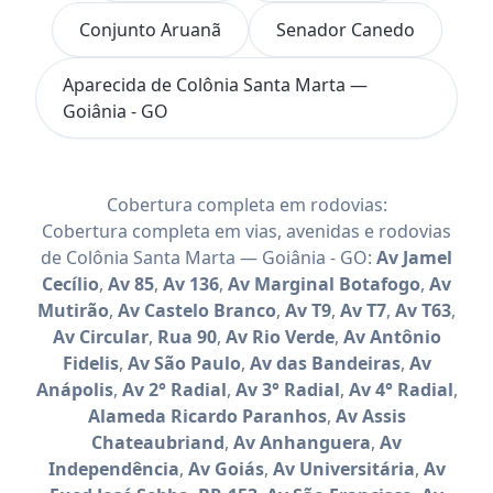
Conjunto Aruanã
Senador Canedo
Aparecida de Colônia Santa Marta —
Goiânia - GO
Cobertura completa em rodovias:
Cobertura completa em vias, avenidas e rodovias
de Colônia Santa Marta — Goiânia - GO:
Av Jamel
Cecílio
,
Av 85
,
Av 136
,
Av Marginal Botafogo
,
Av
Mutirão
,
Av Castelo Branco
,
Av T9
,
Av T7
,
Av T63
,
Av Circular
,
Rua 90
,
Av Rio Verde
,
Av Antônio
Fidelis
,
Av São Paulo
,
Av das Bandeiras
,
Av
Anápolis
,
Av 2° Radial
,
Av 3° Radial
,
Av 4° Radial
,
Alameda Ricardo Paranhos
,
Av Assis
Chateaubriand
,
Av Anhanguera
,
Av
Independência
,
Av Goiás
,
Av Universitária
,
Av