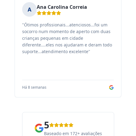
Ana Carolina Correia
A
"Ótimos profissionais...atenciosos...foi um
"F
socorro num momento de aperto com duas
ex
crianças pequenas em cidade
fa
diferente....eles nos ajudaram e deram todo
co
suporte...atendimento excelente"
sa
Há 8 semanas
Há
5
Baseado em 172+ avaliações