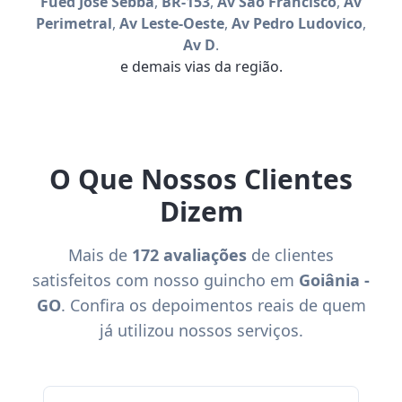
Fued José Sebba
,
BR-153
,
Av São Francisco
,
Av
Perimetral
,
Av Leste-Oeste
,
Av Pedro Ludovico
,
Av D
.
e demais vias da região.
O Que Nossos Clientes
Dizem
Mais de
172 avaliações
de clientes
satisfeitos com nosso guincho em
Goiânia -
GO
. Confira os depoimentos reais de quem
já utilizou nossos serviços.