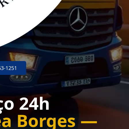
63-1251
ço 24h
éa Borges —