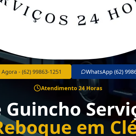
 Agora - (62) 99863-1251
WhatsApp (62) 998
Atendimento 24 Horas
e Guincho Servi
Reboque em Cl