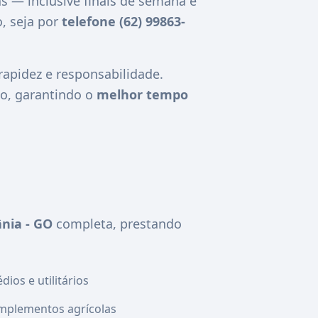
as — inclusive finais de semana e
, seja por
telefone (62) 99863-
pidez e responsabilidade.
o, garantindo o
melhor tempo
nia - GO
completa, prestando
ios e utilitários
mplementos agrícolas