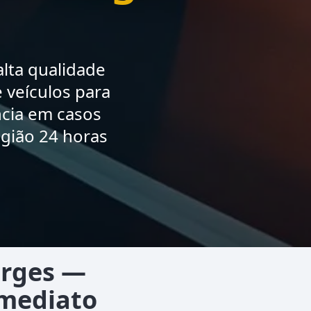
lta qualidade
 veículos para
ncia em casos
gião 24 horas
orges —
Imediato