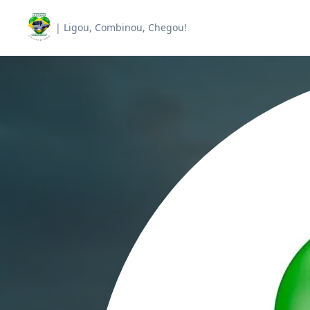
| Ligou, Combinou, Chegou!