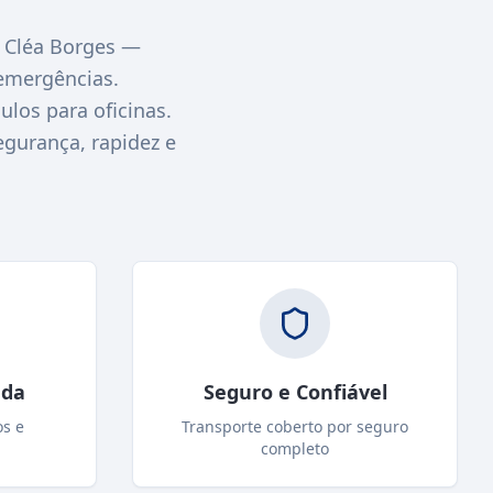
 Cléa Borges —
emergências.
los para oficinas.
egurança, rapidez e
ada
Seguro e Confiável
os e
Transporte coberto por seguro
completo