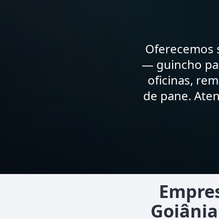
Oferecemos s
— guincho par
oficinas, re
de pane. Ate
Empres
Goiânia