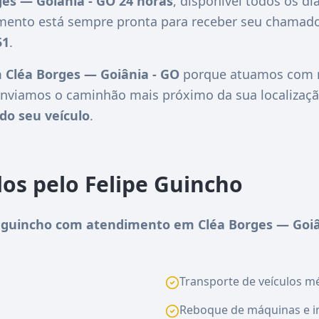
ges — Goiânia - GO 24 horas
, disponível todos os di
imento está sempre pronta para receber seu chamado
51
.
 Cléa Borges — Goiânia - GO
porque atuamos com ra
nviamos o caminhão mais próximo da sua localizaçã
do seu veículo
.
dos pelo Felipe Guincho
guincho com atendimento em Cléa Borges — Goiâ
Transporte de veículos méd
Reboque de máquinas e i