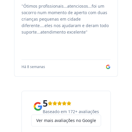
"Ótimos profissionais...atenciosos...foi um
"F
socorro num momento de aperto com duas
ex
crianças pequenas em cidade
fa
diferente....eles nos ajudaram e deram todo
co
suporte...atendimento excelente"
sa
Há 8 semanas
Há
5
Baseado em 172+ avaliações
Ver mais avaliações no Google