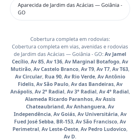
Aparecida de Jardim das Acácias — Goiânia -
GO
Cobertura completa em rodovias:
Cobertura completa em vias, avenidas e rodovias
de Jardim das Acácias — Goiânia - GO:
Av Jamel
Cecílio
,
Av 85
,
Av 136
,
Av Marginal Botafogo
,
Av
Mutirão
,
Av Castelo Branco
,
Av T9
,
Av T7
,
Av T63
,
Av Circular
,
Rua 90
,
Av Rio Verde
,
Av Antônio
Fidelis
,
Av São Paulo
,
Av das Bandeiras
,
Av
Anápolis
,
Av 2° Radial
,
Av 3° Radial
,
Av 4° Radial
,
Alameda Ricardo Paranhos
,
Av Assis
Chateaubriand
,
Av Anhanguera
,
Av
Independência
,
Av Goiás
,
Av Universitária
,
Av
Fued José Sebba
,
BR-153
,
Av São Francisco
,
Av
Perimetral
,
Av Leste-Oeste
,
Av Pedro Ludovico
,
Av D
.