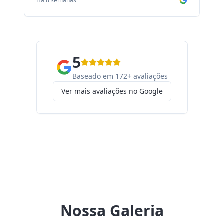
Há 8 semanas
Há
5
Baseado em 172+ avaliações
Ver mais avaliações no Google
Nossa Galeria