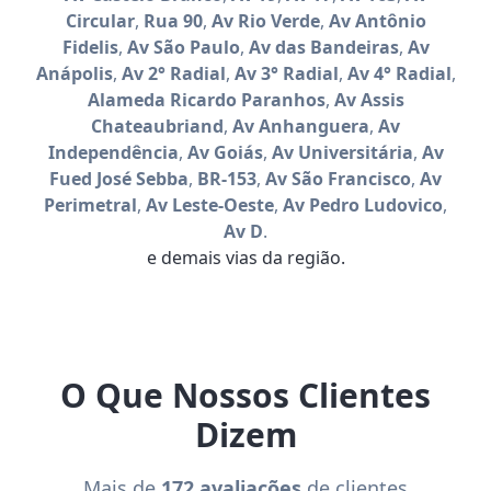
Circular
,
Rua 90
,
Av Rio Verde
,
Av Antônio
Fidelis
,
Av São Paulo
,
Av das Bandeiras
,
Av
Anápolis
,
Av 2° Radial
,
Av 3° Radial
,
Av 4° Radial
,
Alameda Ricardo Paranhos
,
Av Assis
Chateaubriand
,
Av Anhanguera
,
Av
Independência
,
Av Goiás
,
Av Universitária
,
Av
Fued José Sebba
,
BR-153
,
Av São Francisco
,
Av
Perimetral
,
Av Leste-Oeste
,
Av Pedro Ludovico
,
Av D
.
e demais vias da região.
O Que Nossos Clientes
Dizem
Mais de
172 avaliações
de clientes