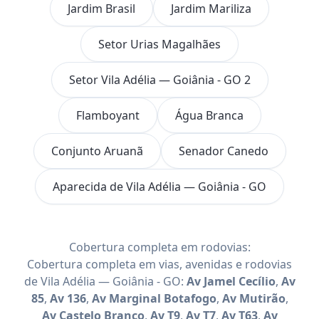
Jardim Brasil
Jardim Mariliza
Setor Urias Magalhães
Setor Vila Adélia — Goiânia - GO 2
Flamboyant
Água Branca
Conjunto Aruanã
Senador Canedo
Aparecida de Vila Adélia — Goiânia - GO
Cobertura completa em rodovias:
Cobertura completa em vias, avenidas e rodovias
de Vila Adélia — Goiânia - GO:
Av Jamel Cecílio
,
Av
85
,
Av 136
,
Av Marginal Botafogo
,
Av Mutirão
,
Av Castelo Branco
,
Av T9
,
Av T7
,
Av T63
,
Av