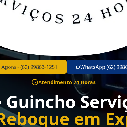
 Agora - (62) 99863-1251
WhatsApp (62) 998
Atendimento 24 Horas
e Guincho Servi
Reboque em Ex