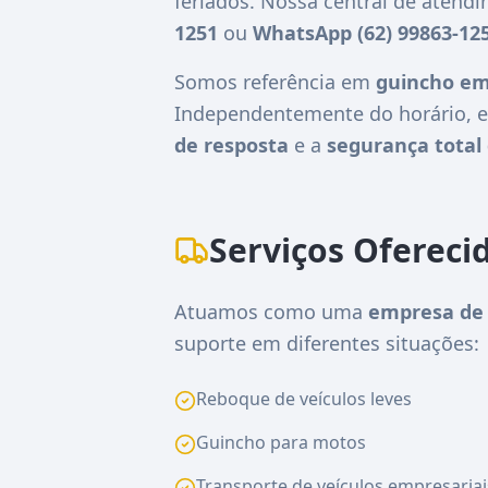
feriados. Nossa central de atend
1251
ou
WhatsApp (62) 99863-12
Somos referência em
guincho em
Independentemente do horário, e
de resposta
e a
segurança total 
Serviços Ofereci
Atuamos como uma
empresa de 
suporte em diferentes situações:
Reboque de veículos leves
Guincho para motos
Transporte de veículos empresariai