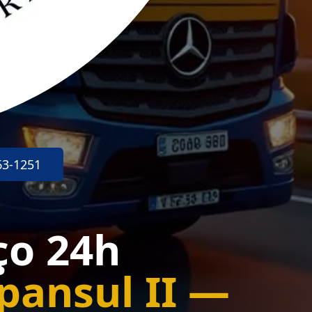
63-1251
ço 24h
pansul II —