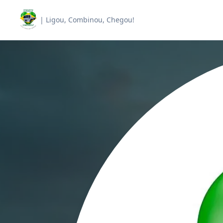
| Ligou, Combinou, Chegou!