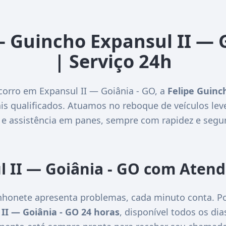
– Guincho Expansul II — 
| Serviço 24h
corro em Expansul II — Goiânia - GO, a
Felipe Guinc
is qualificados. Atuamos no reboque de veículos lev
 e assistência em panes, sempre com rapidez e segu
l II — Goiânia - GO com Aten
honete apresenta problemas, cada minuto conta. Po
II — Goiânia - GO 24 horas
, disponível todos os di