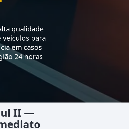
lta qualidade
 veículos para
ncia em casos
gião 24 horas
ul II —
Imediato