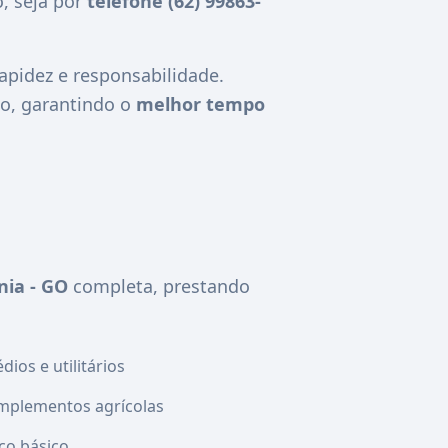
, seja por
telefone (62) 99863-
pidez e responsabilidade.
o, garantindo o
melhor tempo
ia - GO
completa, prestando
ios e utilitários
mplementos agrícolas
co básico