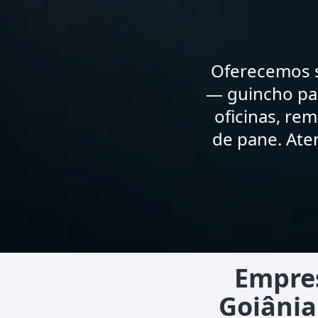
Oferecemos s
— guincho par
oficinas, re
de pane. Ate
Empres
Goiânia