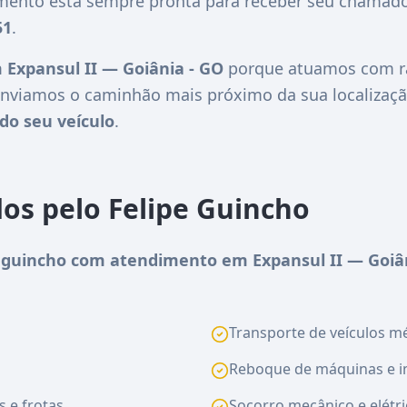
imento está sempre pronta para receber seu chamado
51
.
 Expansul II — Goiânia - GO
porque atuamos com ra
nviamos o caminhão mais próximo da sua localizaçã
do seu veículo
.
dos pelo Felipe Guincho
guincho com atendimento em Expansul II — Goiân
Transporte de veículos méd
Reboque de máquinas e i
s e frotas
Socorro mecânico e elétri