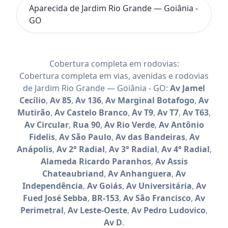
Aparecida de Jardim Rio Grande — Goiânia -
GO
Cobertura completa em rodovias:
Cobertura completa em vias, avenidas e rodovias
de Jardim Rio Grande — Goiânia - GO:
Av Jamel
Cecílio
,
Av 85
,
Av 136
,
Av Marginal Botafogo
,
Av
Mutirão
,
Av Castelo Branco
,
Av T9
,
Av T7
,
Av T63
,
Av Circular
,
Rua 90
,
Av Rio Verde
,
Av Antônio
Fidelis
,
Av São Paulo
,
Av das Bandeiras
,
Av
Anápolis
,
Av 2° Radial
,
Av 3° Radial
,
Av 4° Radial
,
Alameda Ricardo Paranhos
,
Av Assis
Chateaubriand
,
Av Anhanguera
,
Av
Independência
,
Av Goiás
,
Av Universitária
,
Av
Fued José Sebba
,
BR-153
,
Av São Francisco
,
Av
Perimetral
,
Av Leste-Oeste
,
Av Pedro Ludovico
,
Av D
.