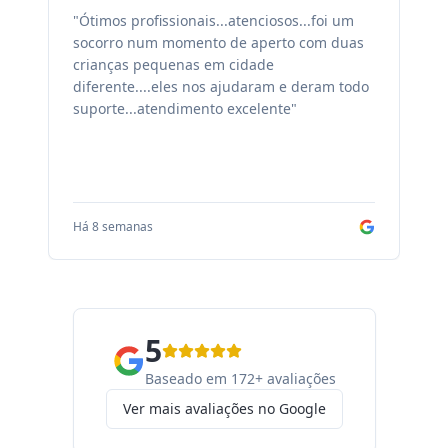
"Ótimos profissionais...atenciosos...foi um
"F
socorro num momento de aperto com duas
ex
crianças pequenas em cidade
fa
diferente....eles nos ajudaram e deram todo
co
suporte...atendimento excelente"
sa
Há 8 semanas
Há
5
Baseado em 172+ avaliações
Ver mais avaliações no Google