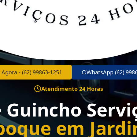
 Agora - (62) 99863-1251
WhatsApp (62) 998
Atendimento 24 Horas
e Guincho Servi
boque em Jard