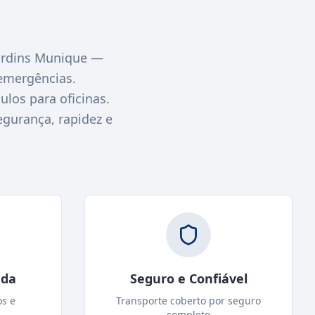
ardins Munique —
emergências.
los para oficinas.
egurança, rapidez e
ada
Seguro e Confiável
os e
Transporte coberto por seguro
completo