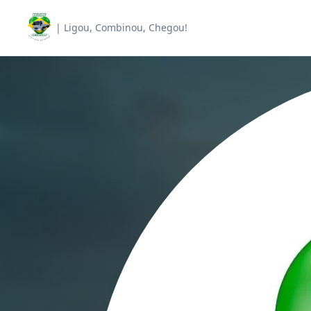
| Ligou, Combinou, Chegou!