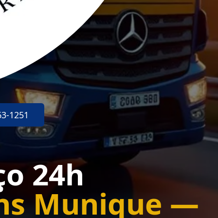
63-1251
ço 24h
ins Munique —