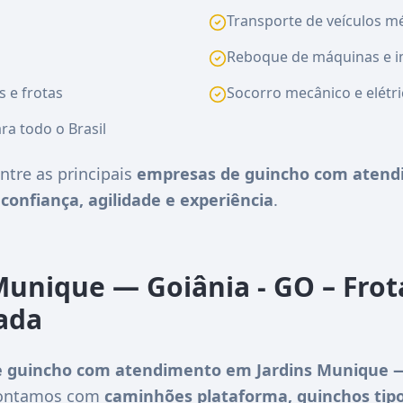
Transporte de veículos méd
Reboque de máquinas e i
s e frotas
Socorro mecânico e elétri
ra todo o Brasil
ntre as principais
empresas de guincho com atend
e
confiança, agilidade e experiência
.
Munique — Goiânia - GO – Fro
zada
 guincho com atendimento em Jardins Munique —
 Contamos com
caminhões plataforma, guinchos tipo