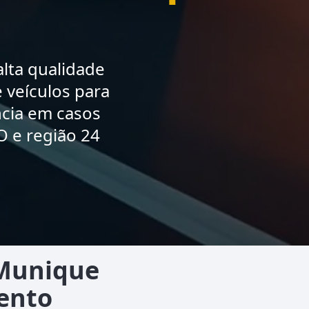
lta qualidade
 veículos para
ncia em casos
 e região 24
 Munique
ento