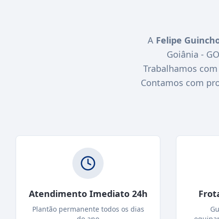
A
Felipe Guinch
Goiânia - G
Trabalhamos com r
Contamos com profi
Atendimento Imediato 24h
Frot
Plantão permanente todos os dias
Gu
do ano
equipa