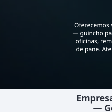
Oferecemos s
— guincho par
oficinas, re
de pane. At
Empresa
— G