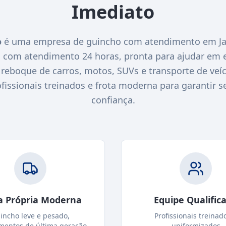
Imediato
o
é uma empresa de guincho com atendimento em J
O com atendimento 24 horas, pronta para ajudar em 
eboque de carros, motos, SUVs e transporte de veícu
ssionais treinados e frota moderna para garantir s
confiança.
a Própria Moderna
Equipe Qualific
incho leve e pesado,
Profissionais treinad
mentos de última geração
uniformizados