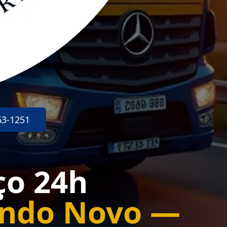
63-1251
ço 24h
undo Novo —