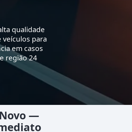
lta qualidade
 veículos para
ncia em casos
e região 24
 Novo —
Imediato