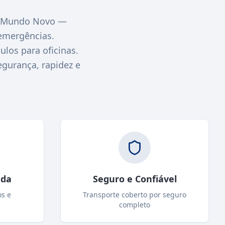
m Mundo Novo —
emergências.
los para oficinas.
egurança, rapidez e
ada
Seguro e Confiável
os e
Transporte coberto por seguro
completo