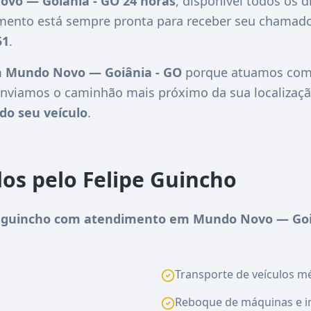
ovo — Goiânia - GO 24 horas
, disponível todos os d
imento está sempre pronta para receber seu chamado
51
.
 Mundo Novo — Goiânia - GO
porque atuamos com r
nviamos o caminhão mais próximo da sua localizaçã
do seu veículo
.
dos pelo Felipe Guincho
 guincho com atendimento em Mundo Novo — Goi
Transporte de veículos méd
Reboque de máquinas e i