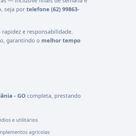
ias — inclusive finais de semana e
, seja por
telefone (62) 99863-
apidez e responsabilidade.
o, garantindo o
melhor tempo
ânia - GO
completa, prestando
ios e utilitários
mplementos agrícolas