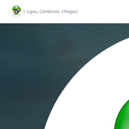
| Ligou, Combinou, Chegou!