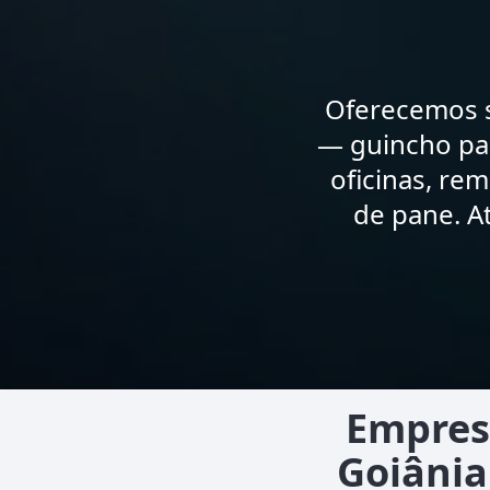
Oferecemos s
— guincho par
oficinas, re
de pane. A
Empres
Goiânia