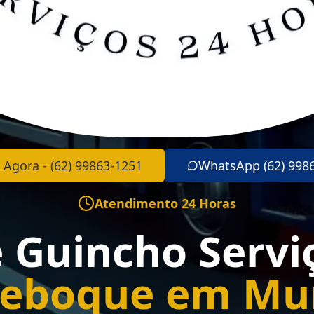
 Agora - (62) 99863-1251
WhatsApp (62) 998
Atendimento 24 Horas
e Guincho Servi
Reboque em M