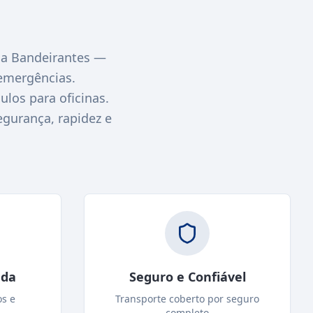
a Bandeirantes —
emergências.
los para oficinas.
egurança, rapidez e
ada
Seguro e Confiável
os e
Transporte coberto por seguro
completo