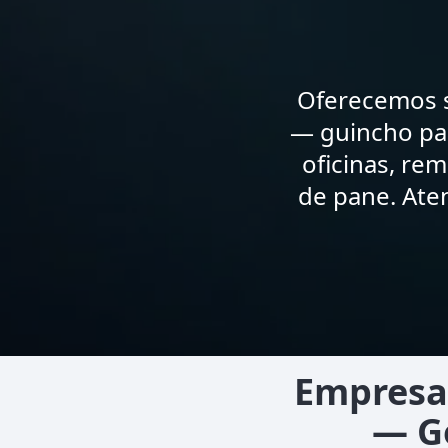
Oferecemos s
— guincho par
oficinas, re
de pane. Ate
Empresa
— G