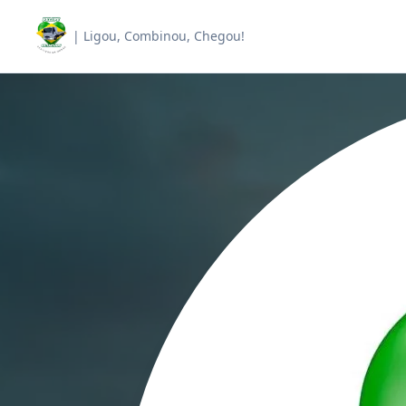
| Ligou, Combinou, Chegou!