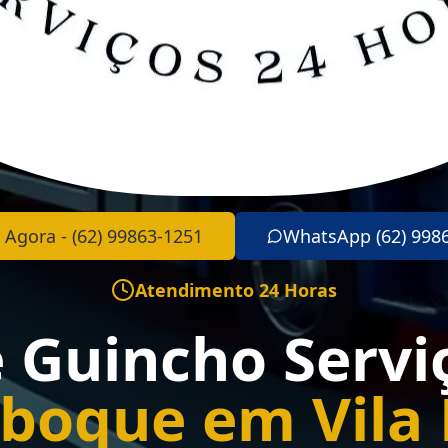
 Agora - (62) 99863-1251
WhatsApp (62) 998
Atendimento 24 Horas
e Guincho Servi
boque em Vila