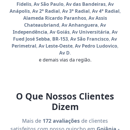
Fidelis
,
Av São Paulo
,
Av das Bandeiras
,
Av
Anápolis
,
Av 2° Radial
,
Av 3° Radial
,
Av 4° Radial
,
Alameda Ricardo Paranhos
,
Av Assis
Chateaubriand
,
Av Anhanguera
,
Av
Independência
,
Av Goiás
,
Av Universitária
,
Av
Fued José Sebba
,
BR-153
,
Av São Francisco
,
Av
Perimetral
,
Av Leste-Oeste
,
Av Pedro Ludovico
,
Av D
.
e demais vias da região.
O Que Nossos Clientes
Dizem
Mais de
172 avaliações
de clientes
satisfeitos com nosso guincho em
Goiânia -