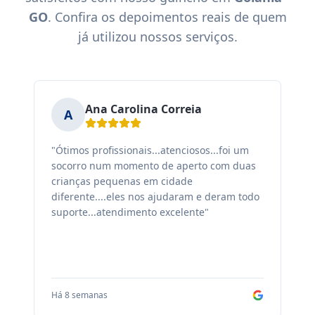
GO
. Confira os depoimentos reais de quem
já utilizou nossos serviços.
Ana Carolina Correia
A
"Ótimos profissionais...atenciosos...foi um
"F
socorro num momento de aperto com duas
ex
crianças pequenas em cidade
fa
diferente....eles nos ajudaram e deram todo
co
suporte...atendimento excelente"
sa
Há 8 semanas
Há