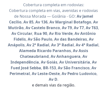
Cobertura completa em rodovias:
Cobertura completa em vias, avenidas e rodovias
de Nossa Morada — Goiânia - GO:
Av Jamel
Cecílio
,
Av 85
,
Av 136
,
Av Marginal Botafogo
,
Av
Mutirão
,
Av Castelo Branco
,
Av T9
,
Av T7
,
Av T63
,
Av Circular
,
Rua 90
,
Av Rio Verde
,
Av Antônio
Fidelis
,
Av São Paulo
,
Av das Bandeiras
,
Av
Anápolis
,
Av 2° Radial
,
Av 3° Radial
,
Av 4° Radial
,
Alameda Ricardo Paranhos
,
Av Assis
Chateaubriand
,
Av Anhanguera
,
Av
Independência
,
Av Goiás
,
Av Universitária
,
Av
Fued José Sebba
,
BR-153
,
Av São Francisco
,
Av
Perimetral
,
Av Leste-Oeste
,
Av Pedro Ludovico
,
Av D
.
e demais vias da região.