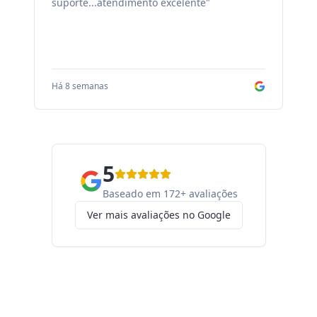
suporte...atendimento excelente"
sa
Há 8 semanas
Há
5
Baseado em 172+ avaliações
Ver mais avaliações no Google