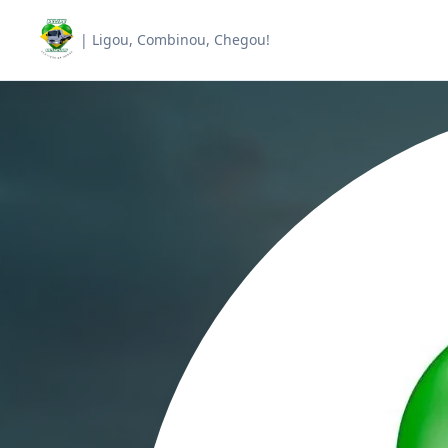
| Ligou, Combinou, Chegou!