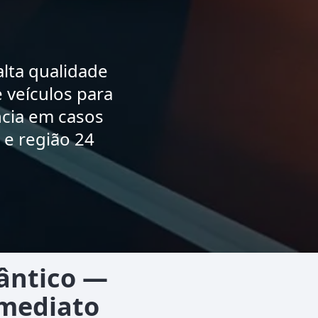
lta qualidade
 veículos para
ncia em casos
 e região 24
ântico —
Imediato