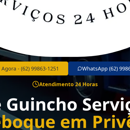
 Agora - (62) 99863-1251
WhatsApp (62) 998
Atendimento 24 Horas
e Guincho Servi
boque em Priv