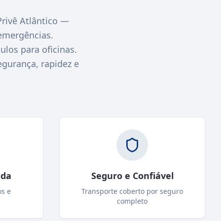
ivê Atlântico —
emergências.
los para oficinas.
egurança, rapidez e
ada
Seguro e Confiável
os e
Transporte coberto por seguro
completo