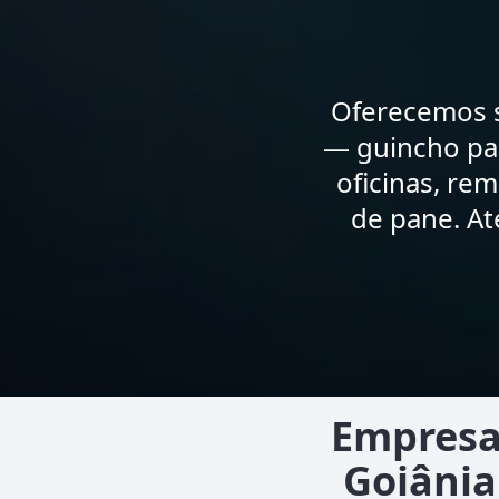
Oferecemos s
— guincho par
oficinas, re
de pane. At
Empresa
Goiânia