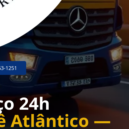
63-1251
ço 24h
ê Atlântico —