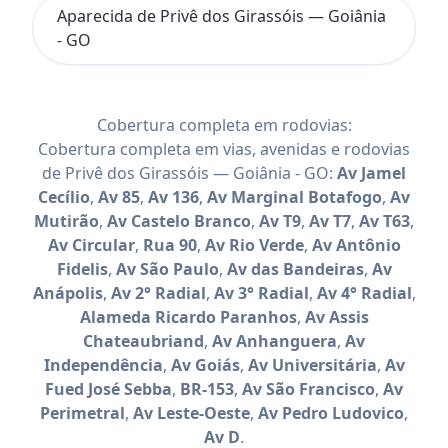
Aparecida de Privê dos Girassóis — Goiânia
- GO
Cobertura completa em rodovias:
Cobertura completa em vias, avenidas e rodovias
de Privê dos Girassóis — Goiânia - GO:
Av Jamel
Cecílio
,
Av 85
,
Av 136
,
Av Marginal Botafogo
,
Av
Mutirão
,
Av Castelo Branco
,
Av T9
,
Av T7
,
Av T63
,
Av Circular
,
Rua 90
,
Av Rio Verde
,
Av Antônio
Fidelis
,
Av São Paulo
,
Av das Bandeiras
,
Av
Anápolis
,
Av 2° Radial
,
Av 3° Radial
,
Av 4° Radial
,
Alameda Ricardo Paranhos
,
Av Assis
Chateaubriand
,
Av Anhanguera
,
Av
Independência
,
Av Goiás
,
Av Universitária
,
Av
Fued José Sebba
,
BR-153
,
Av São Francisco
,
Av
Perimetral
,
Av Leste-Oeste
,
Av Pedro Ludovico
,
Av D
.