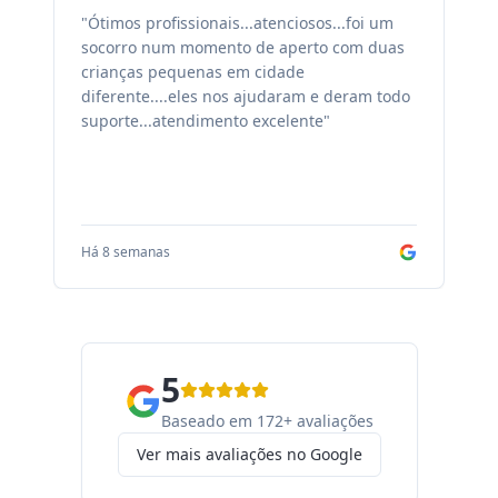
"Ótimos profissionais...atenciosos...foi um
"F
socorro num momento de aperto com duas
ex
crianças pequenas em cidade
fa
diferente....eles nos ajudaram e deram todo
co
suporte...atendimento excelente"
sa
Há 8 semanas
Há
5
Baseado em 172+ avaliações
Ver mais avaliações no Google