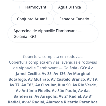
Flamboyant
Água Branca
Conjunto Aruanã
Senador Canedo
Aparecida de Alphaville Flamboyant —
Goiânia - GO
Cobertura completa em rodovias:
Cobertura completa em vias, avenidas e rodovias
de Alphaville Flamboyant — Goiânia - GO:
Av
Jamel Cecílio
,
Av 85
,
Av 136
,
Av Marginal
Botafogo
,
Av Mutirão
,
Av Castelo Branco
,
Av T9
,
Av T7
,
Av T63
,
Av Circular
,
Rua 90
,
Av Rio Verde
,
Av Antônio Fidelis
,
Av São Paulo
,
Av das
Bandeiras
,
Av Anápolis
,
Av 2° Radial
,
Av 3°
Radial
,
Av 4° Radial
,
Alameda Ricardo Paranhos
,