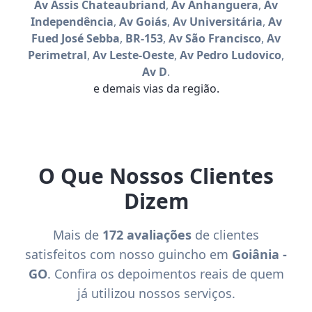
Av Assis Chateaubriand
,
Av Anhanguera
,
Av
Independência
,
Av Goiás
,
Av Universitária
,
Av
Fued José Sebba
,
BR-153
,
Av São Francisco
,
Av
Perimetral
,
Av Leste-Oeste
,
Av Pedro Ludovico
,
Av D
.
e demais vias da região.
O Que Nossos Clientes
Dizem
Mais de
172 avaliações
de clientes
satisfeitos com nosso guincho em
Goiânia -
GO
. Confira os depoimentos reais de quem
já utilizou nossos serviços.