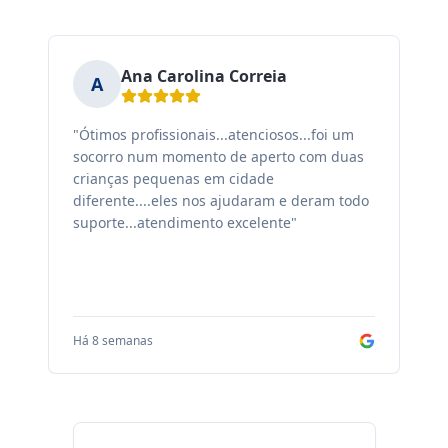
Ana Carolina Correia
A
"Ótimos profissionais...atenciosos...foi um
"F
socorro num momento de aperto com duas
ex
crianças pequenas em cidade
fa
diferente....eles nos ajudaram e deram todo
co
suporte...atendimento excelente"
sa
Há 8 semanas
Há