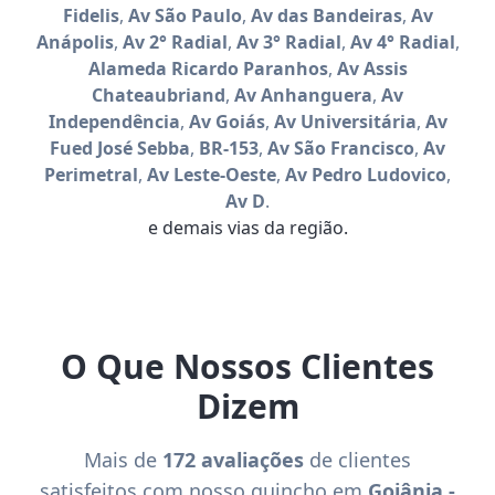
Fidelis
,
Av São Paulo
,
Av das Bandeiras
,
Av
Anápolis
,
Av 2° Radial
,
Av 3° Radial
,
Av 4° Radial
,
Alameda Ricardo Paranhos
,
Av Assis
Chateaubriand
,
Av Anhanguera
,
Av
Independência
,
Av Goiás
,
Av Universitária
,
Av
Fued José Sebba
,
BR-153
,
Av São Francisco
,
Av
Perimetral
,
Av Leste-Oeste
,
Av Pedro Ludovico
,
Av D
.
e demais vias da região.
O Que Nossos Clientes
Dizem
Mais de
172 avaliações
de clientes
satisfeitos com nosso guincho em
Goiânia -