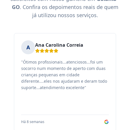
GO
. Confira os depoimentos reais de quem
já utilizou nossos serviços.
Ana Carolina Correia
A
"Ótimos profissionais...atenciosos...foi um
"F
socorro num momento de aperto com duas
ex
crianças pequenas em cidade
fa
diferente....eles nos ajudaram e deram todo
co
suporte...atendimento excelente"
sa
Há 8 semanas
Há