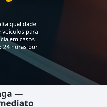
lta qualidade
 veículos para
ncia em casos
o 24 horas por
nga —
Imediato