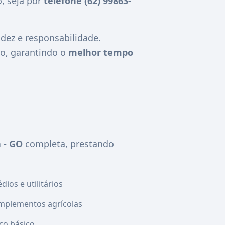
, seja por
telefone (62) 99863-
ez e responsabilidade.
o, garantindo o
melhor tempo
 - GO
completa, prestando
ios e utilitários
mplementos agrícolas
co básico