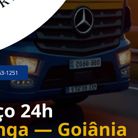
63-1251
ço 24h
nga — Goiânia