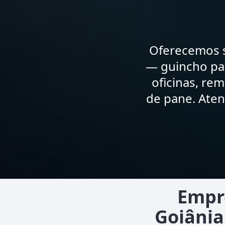
Oferecemos s
— guincho par
oficinas, re
de pane. Aten
Empr
Goiânia