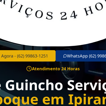
 Agora - (62) 99863-1251
WhatsApp (62) 998
Atendimento 24 Horas
e Guincho Servi
boque em Ipira