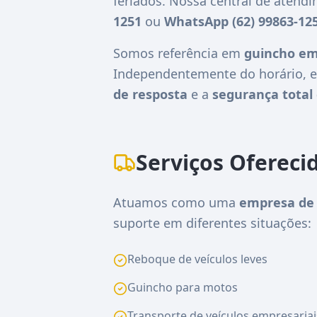
feriados. Nossa central de atend
1251
ou
WhatsApp (62) 99863-12
Somos referência em
guincho em
Independentemente do horário, e
de resposta
e a
segurança total 
Serviços Ofereci
Atuamos como uma
empresa de 
suporte em diferentes situações:
Reboque de veículos leves
Guincho para motos
Transporte de veículos empresariai