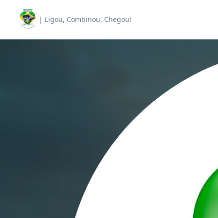
| Ligou, Combinou, Chegou!