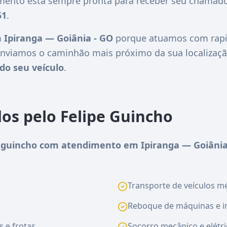
imento está sempre pronta para receber seu chamado
51
.
 Ipiranga — Goiânia - GO
porque atuamos com rapid
nviamos o caminhão mais próximo da sua localizaçã
do seu veículo
.
dos pelo Felipe Guincho
guincho com atendimento em Ipiranga — Goiânia
Transporte de veículos méd
Reboque de máquinas e i
s e frotas
Socorro mecânico e elétri