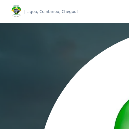
| Ligou, Combinou, Chegou!