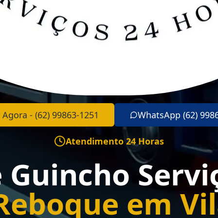
 Agora - (62) 99863-1251
WhatsApp (62) 998
Atendimento 24 Horas
e Guincho Servi
Reboque em Vi