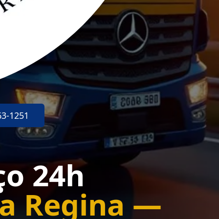
63-1251
ço 24h
la Regina —