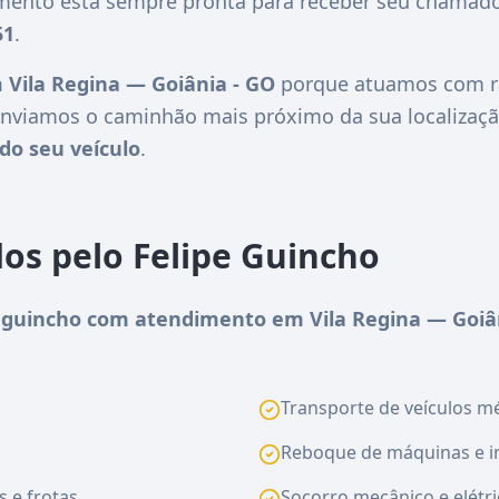
imento está sempre pronta para receber seu chamado
51
.
 Vila Regina — Goiânia - GO
porque atuamos com ra
nviamos o caminhão mais próximo da sua localizaçã
do seu veículo
.
dos pelo Felipe Guincho
guincho com atendimento em Vila Regina — Goiâ
Transporte de veículos méd
Reboque de máquinas e i
s e frotas
Socorro mecânico e elétri