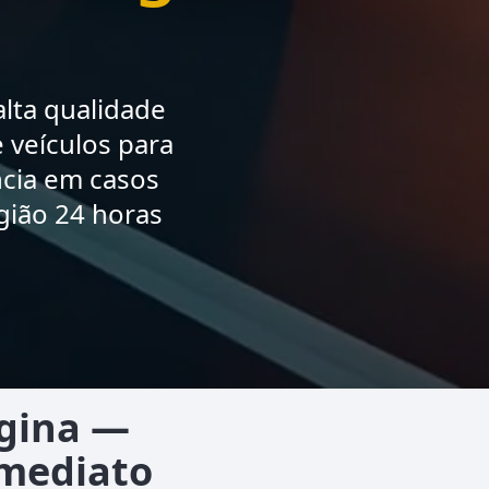
lta qualidade
 veículos para
ncia em casos
gião 24 horas
egina —
Imediato