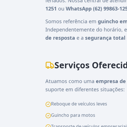
feriados. Nossa central de atend
1251
ou
WhatsApp (62) 99863-12
Somos referência em
guincho em
Independentemente do horário, e
de resposta
e a
segurança total 
Serviços Ofereci
Atuamos como uma
empresa de 
suporte em diferentes situações:
Reboque de veículos leves
Guincho para motos
Transporte de veículos empresariai