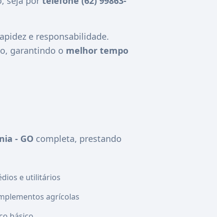
, seja por
telefone (62) 99863-
pidez e responsabilidade.
o, garantindo o
melhor tempo
nia - GO
completa, prestando
ios e utilitários
mplementos agrícolas
co básico