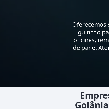
Oferecemos s
— guincho par
oficinas, re
de pane. Ate
Empres
Goiânia