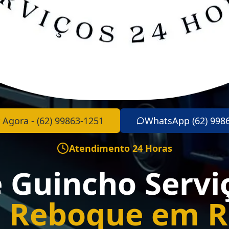
 Agora - (62) 99863-1251
WhatsApp (62) 998
Atendimento 24 Horas
e Guincho Servi
 Reboque em R