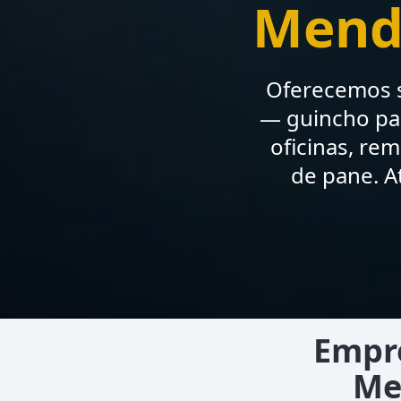
Mend
Oferecemos s
— guincho par
oficinas, re
de pane. 
Empre
Me