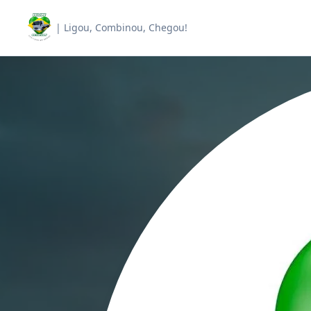
| Ligou, Combinou, Chegou!