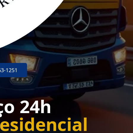
63-1251
ço 24h
esidencial