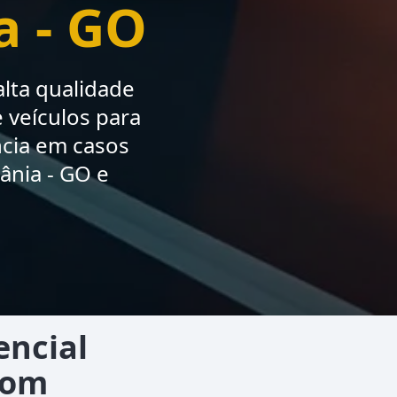
 - GO
lta qualidade
 veículos para
ncia em casos
nia - GO e
encial
com