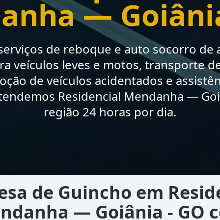
anha — Goiânia
erviços de reboque e auto socorro de a
a veículos leves e motos, transporte de
moção de veículos acidentados e assistê
Atendemos Residencial Mendanha — Goiâ
região 24 horas por dia.
sa de Guincho em Resid
ndanha — Goiânia - GO 